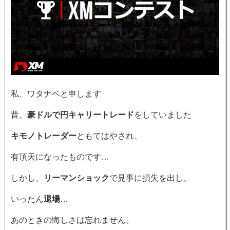
私、ワタナベと申します
昔、
豪ドルで円キャリートレード
をしていました
キモノトレーダー
ともてはやされ、
有頂天になったものです…
しかし、
リーマンショック
で見事に損失を出し、
いったん
退場
…
あのときの悔しさは忘れません。