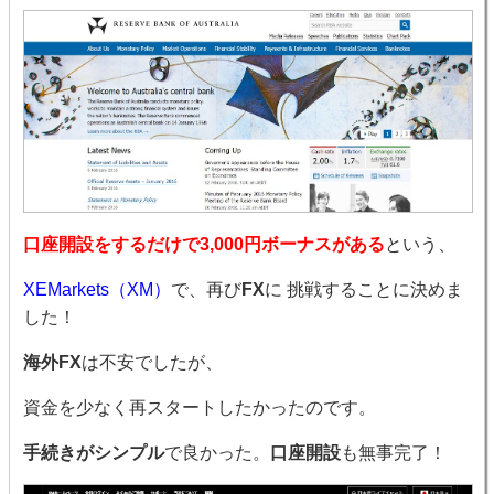
口座開設をするだけで3,000円ボーナスがある
という、
XEMarkets（XM）
で、再び
FX
に 挑戦することに決めま
した！
海外FX
は不安でしたが、
資金を少なく再スタートしたかったのです。
手続きがシンプル
で良かった。
口座開設
も無事完了！