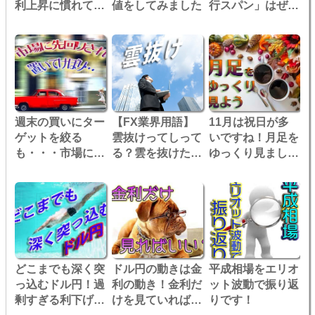
利上昇に慣れてき
値をしてみました
行スパン」はぜひ
た？
セットで！
週末の買いにター
【FX業界用語】
11月は祝日が多
ゲットを絞る
雲抜けってしって
いですね！月足を
も・・・市場に先
る？雲を抜けたら
ゆっくり見ましょ
回りされて置いて
大チャンスなんだ
う
けぼり！
よ！
どこまでも深く突
ドル円の動きは金
平成相場をエリオ
っ込むドル円！過
利の動き！金利だ
ット波動で振り返
剰すぎる利下げ期
けを見ていればい
りです！