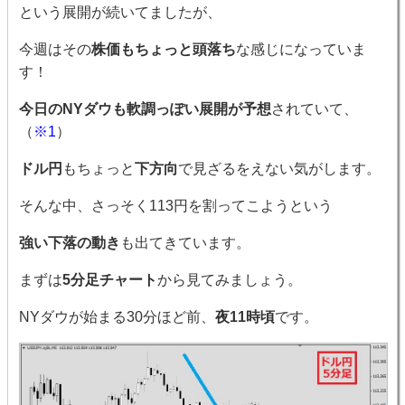
という展開が続いてましたが、
今週はその
株価もちょっと頭落ち
な感じになっていま
す！
今日のNYダウも軟調っぽい展開が予想
されていて、
（
※1
）
ドル円
もちょっと
下方向
で見ざるをえない気がします。
そんな中、さっそく113円を割ってこようという
強い下落の動き
も出てきています。
まずは
5分足チャート
から見てみましょう。
NYダウが始まる30分ほど前、
夜11時頃
です。