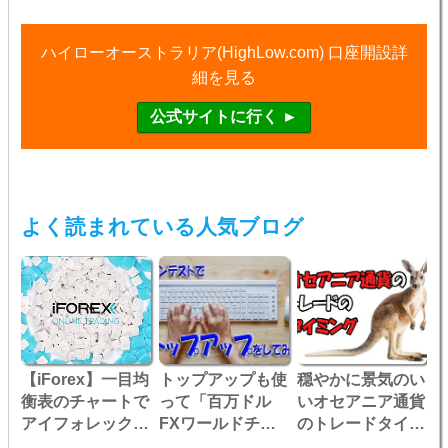
ハイローオーストラリア(HighLow.com) 口座開設詳
細を見る
よく読まれている人気ブログ
【iForex】一目均
トップアップも使
穏やかに景気のい
衡表のチャートで
って「百万ドル
いオセアニア通貨
アイフォレックス
FXワールドチャ
のトレードタイミ
を攻略！
ンピオンシップ」
ングは？