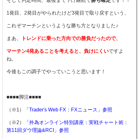
そして判定時間、最後まで下げ継続で
勝ち確定
です！！
1発目、2発目がやられたけど3発目で取り戻すという、
これぞマーチンというような勝ち方となりました♪
まあ、
トレンドに乗った方向での勝負だったので、
マーチン4発あることを考えると、負けにくい
ですよ
ね。
今後もこの調子でやっていこうと思います！
■■■■脚注■■■■
（※1）
「Trader's Web FX：FXニュース」参照
（※2）
「外為オンライン特別講座：実戦チャート術：
第11回ダウ理論&RCI」参照