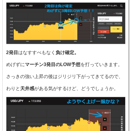
2発目
はなすすべもなく
負け確定。
めげずに
マーチン3発目のLOW予想
を打っていきます。
さっきの強い上昇の後はジリジリ下がってきてるので、
わりと
天井感
がある気がするけど、どうでしょうか。