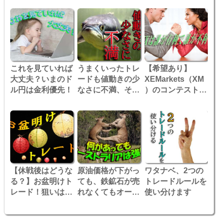
で勝負です！
これを見ていれば
うまくいったトレ
【希望あり】
大丈夫？いまのド
ードも値動きの少
XEMarkets（XM
ル円は金利優先！
なさに不満、そこ
）のコンテストで
で
有利な人、不利な
人とは？
【休戦後はどうな
原油価格が下がっ
ワタナベ、2つの
る？】お盆明けト
ても、鉄鉱石が売
トレードルールを
レード！狙いは外
れなくてもオース
使い分けます
れるけど結果オー
トラリアは強いで
ライ！！
す！