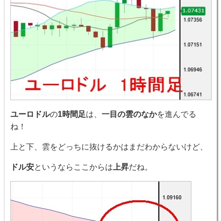
ユーロドル
の
1時間足
は、
一目の雲のなか
を進んでる
ね！
上と下、雲をどっちに抜けるかはまだわからないけど、
ドル安
というならここからは
上昇
だね。