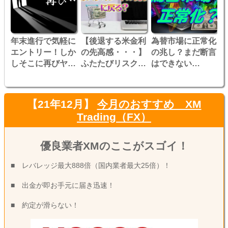
年末進行で気軽に
【後退する米金利
為替市場に正常化
エントリー！しか
の先高感・・・】
の兆し？まだ断言
しそこに再びヤツ
ふたたびリスクオ
はできない
の影が・・・
ンでのドル売りが
が・・・
始まるのか？
【21年12月】
今月のおすすめ XM
Trading（FX）
優良業者XMのここがスゴイ！
■ レバレッジ最大888倍（国内業者最大25倍）！
■ 出金が即お手元に届き迅速！
■ 約定が滑らない！