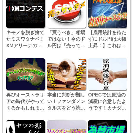
キモノを脱ぎ捨て
「買うべき」相場
【雇用統計を待た
たミスワタナベ！
ではない！今のド
ずにドル円は大幅
XMアリーナのコ
ル円は「売っては
上昇！】これは
ンテストを目指
いけない」相場！
113円コースなの
す！
か・・・
再びオーストラリ
本当に判断が難し
OPECでは原油の
アの時代がやって
い！ファンダメン
減産に合意したよ
くるかもしれませ
タルズをどう読み
うです！カナダド
ん！
解くか？
ルを買わなくて
は！