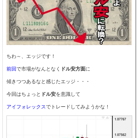
ちわ～、エッジです！
前回
で市場がなんとなく
ドル安方面
に
傾きつつあるなと感じたエッジ・・・
今回はちょっと
ドル安
を意識して
アイフォレックス
でトレードしてみようかな！