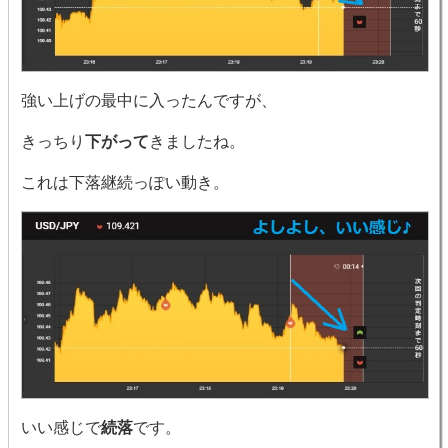
強い上げの最中に入ったんですが、
きっちり
下がって
きましたね。
これは下落継続っぽい動き。
いい感じで
続落
です。