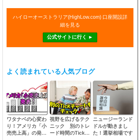
ハイローオーストラリア(HighLow.com) 口座開設詳
細を見る
よく読まれている人気ブログ
ワタナベの心変わ
視野を広げるテク
ニュージーランド
り！アメリカ「小
ニック 別のトレ
ドルが動きまし
売売上高」の発表
ード時間のTickチ
た！選挙相場です
でトレード
ャートを見よう！