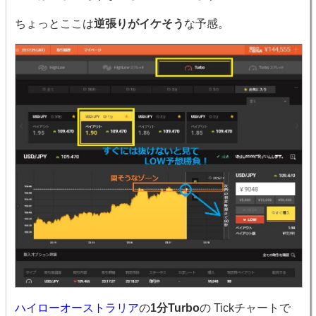
ちょっとここは
逆張りがイケそう
な予感。
ハイローオーストラリア
の
1分Turbo
の Tickチャートで