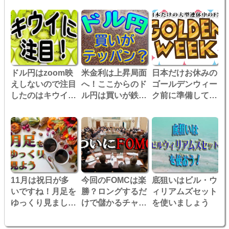
ドル円はzoom映
米金利は上昇局面
日本だけお休みの
えしないので注目
へ！ここからのド
ゴールデンウィー
したのはキウイで
ル円は買いが鉄
ク前に準備してお
す
板？
くことは？豪ド
ル/円と潜水艦の
関係も要チェッ
ク！
11月は祝日が多
今回のFOMCは楽
底狙いはビル・ウ
いですね！月足を
勝？ロングするだ
ィリアムズセット
ゆっくり見ましょ
けで儲かるチャン
を使いましょう
う
スなのか！？