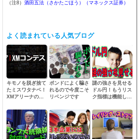
（注8）
酒田五法（さかたごほう）（マネックス証券）
よく読まれている人気ブログ
キモノを脱ぎ捨て
ポンドによく騙さ
謎の強さを見せる
たミスワタナベ！
れるので今度こそ
ドル円！もうリス
XMアリーナのコ
リベンジです
ク指標は機能しな
ンテストを目指
い？
す！