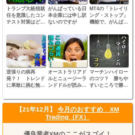
トランプ大統領就
がんばっている日
MT4の「トレイリ
任を意識したコン
本企業には申し訳
ング・ストップ」
テスト対策はどう
ないのですが
機能で、がんばれ
するワタナベ！成
オーストリアド
功するでしょう
ル！
か？
逆張りの病再
オーストラリアド
マーチンハイロー
発？！ トレンド
ルとニュージーラ
のコツ？ 勝ちや
に果敢に挑む無茶
ンドドルが読みづ
すいところで勝ち
逆張りトレード
らくなってきまし
切ろう！！
た！
【21年12月】
今月のおすすめ XM
Trading（FX）
優良業者XMのここがスゴイ！