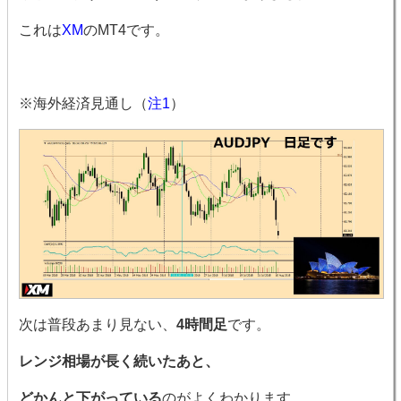
これは
XM
のMT4です。
※海外経済見通し（
注1
）
次は普段あまり見ない、
4時間足
です。
レンジ相場が長く続いたあと、
どかんと下がっている
のがよくわかります。