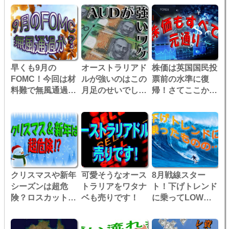
早くも9月の
オーストラリアド
株価は英国国民投
FOMC！今回は材
ルが強いのはこの
票前の水準に復
料難で無風通過
月足のせいでしょ
帰！さてここから
か？
うか
どうなるのか？
クリスマスや新年
可愛そうなオース
8月戦線スター
シーズンは超危
トラリアをワタナ
ト！下げトレンド
険？ロスカット狙
ベも売りです！
に乗ってLOW予
いの動きに対処で
想を狙う
きない！
も……？！