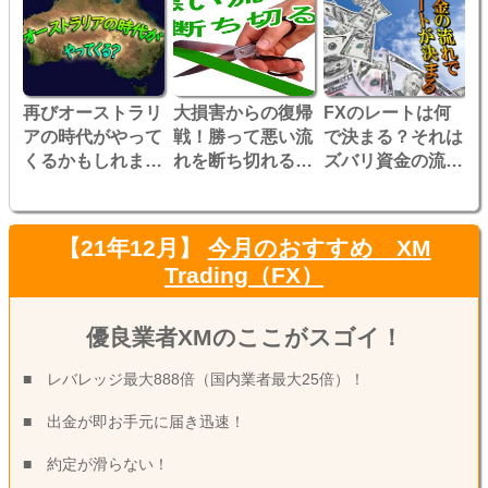
再びオーストラリ
大損害からの復帰
FXのレートは何
アの時代がやって
戦！勝って悪い流
で決まる？それは
くるかもしれませ
れを断ち切れる
ズバリ資金の流
ん！
か！？
れ！！
【21年12月】
今月のおすすめ XM
Trading（FX）
優良業者XMのここがスゴイ！
■ レバレッジ最大888倍（国内業者最大25倍）！
■ 出金が即お手元に届き迅速！
■ 約定が滑らない！