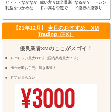
ど・・・なかなか
偉い方々は全員豪
なるか？ トレン
利益をつかめな
ドル高を否定です
ド逆行の逆張り勝
い！？
か？！ワタナベ悲
負！！
しいです！
【21年12月】
今月のおすすめ XM
Trading（FX）
優良業者XMのここがスゴイ！
■ レバレッジ最大888倍（国内業者最大25倍）！
■ 出金が即お手元に届き迅速！
■ 約定が滑らない！