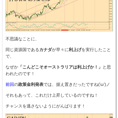
不思議なことに、
同じ資源国である
カナダ
が早々に
利上げ
を実行したこと
で、
なぜか
「こんどこそオーストラリアは利上げか！」
と思
われたのです！
前回
の
政策金利発表
では、据え置きだったですね('ω')ノ
それもあって、これだけ上昇しているのですね！
チャンスを逃さないようにがんばります！