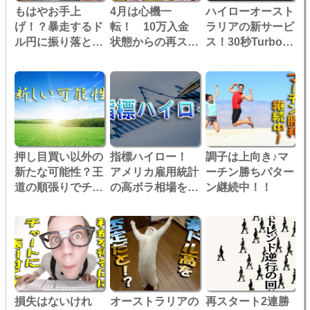
もはやお手上
4月は心機一
ハイローオースト
げ！？暴走するド
転！ 10万入金
ラリアの新サービ
ル円に振り落とさ
状態からの再スタ
ス！30秒Turboに
れ大打撃！
ートです！
挑戦！！
押し目買い以外の
指標ハイロー！
調子は上向き♪マ
新たな可能性？王
アメリカ雇用統計
ーチン勝ちパター
道の順張りでチャ
の高ボラ相場を狙
ン継続中！！
ンスを増やせ！
い撃ち！！
損失はないけれ
オーストラリアの
再スタート2連勝