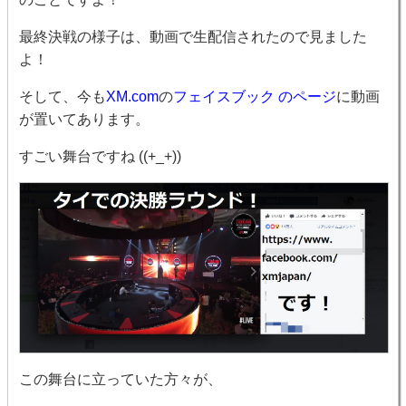
最終決戦の様子は、動画で生配信されたので見ました
よ！
そして、今も
XM.com
の
フェイスブック のページ
に動画
が置いてあります。
すごい舞台ですね ((+_+))
この舞台に立っていた方々が、