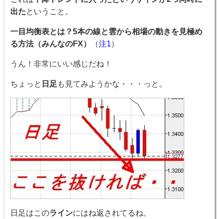
出た
ということ。
一目均衡表とは？5本の線と雲から相場の動きを見極め
る方法（みんなのFX）
（
注1
）
うん！非常にいい感じだね！
ちょっと
日足
も見てみようかな・・・っと。
日足はこの
ライン
にはね返されてるね。