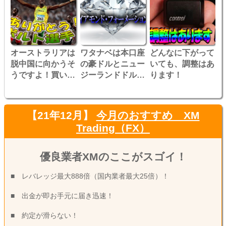
オーストラリアは
ワタナベは本口座
どんなに下がって
脱中国に向かうそ
の豪ドルとニュー
いても、調整はあ
うですよ！買いで
ジーランドドルに
ります！
しょうか？
まだ注目していま
す！
【21年12月】
今月のおすすめ XM
Trading（FX）
優良業者XMのここがスゴイ！
■ レバレッジ最大888倍（国内業者最大25倍）！
■ 出金が即お手元に届き迅速！
■ 約定が滑らない！