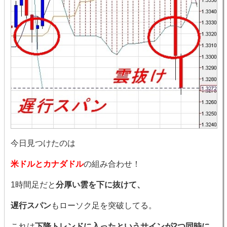
今日見つけたのは
米ドルとカナダドル
の組み合わせ！
1時間足だと
分厚い雲を下に抜けて、
遅行スパン
もローソク足を突破してる。
これは
下降トレンドに入ったというサインが2つ同時に