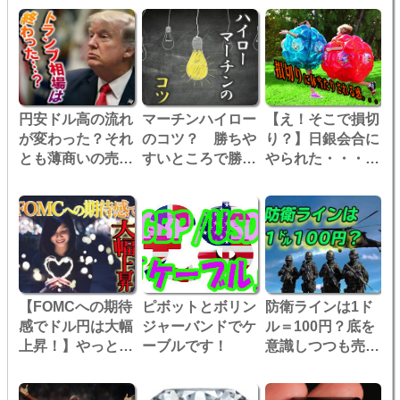
円安ドル高の流れ
マーチンハイロー
【え！そこで損切
が変わった？それ
のコツ？ 勝ちや
り？】日銀会合に
とも薄商いの売り
すいところで勝ち
やられた・・・
仕掛け？
切ろう！！
FXってむずかし
い・・・
【FOMCへの期待
ピボットとボリン
防衛ラインは1ド
感でドル円は大幅
ジャーバンドでケ
ル＝100円？底を
上昇！】やっと上
ーブルです！
意識しつつも売り
向きの流れに転換
は継続か？
か？