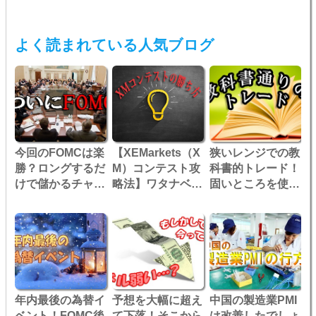
よく読まれている人気ブログ
今回のFOMCは楽
【XEMarkets（X
狭いレンジでの教
勝？ロングするだ
M）コンテスト攻
科書的トレード！
けで儲かるチャン
略法】ワタナベに
固いところを使っ
スなのか！？
嬉しいプレゼン
て勝ち数を稼
ト！コンテストク
ぐ！！
レジットが増えた
♪
年内最後の為替イ
予想を大幅に超え
中国の製造業PMI
ベント！FOMC後
て下落！そこから
は改善したでしょ