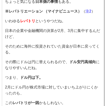
ちょっと気になる
日本側の事情
もある。
※レパトリエーション （マイナビニュース）
（
注2
）
いわゆる
レパトリ
というやつだね。
日本の企業や金融機関の決算が2月、3月に集中するんだ
けど、
そのために海外に投資されていた資金が日本に戻ってく
る。
その際にドルは円に替えられるので、
ドル安円高傾向
に
なりやすいんだね。
つまり、
ドル円は下。
2月にドル円が株式市場に対していまいち上がりにくか
ったのも、
この
レパトリが一因
かもしれない。