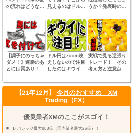
の流れはどうな
見えるのはドルの
うか？発表時の
る？
弱さ！？
AUDは動いたで
しょうか！
【調子にのっちゃ
ドル円はzoom映
実戦で見る逆張り
ダメ！】連勝のあ
えしないので注目
トレード！ その
とには罠あり！う
したのはキウイで
考え方と注意点と
かつなエントリー
す
は？
に要注意！！
【21年12月】
今月のおすすめ XM
Trading（FX）
優良業者XMのここがスゴイ！
■ レバレッジ最大888倍（国内業者最大25倍）！