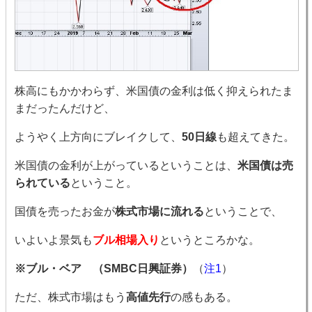
株高にもかかわらず、米国債の金利は低く抑えられたま
まだったんだけど、
ようやく上方向にブレイクして、
50日線
も超えてきた。
米国債の金利が上がっているということは、
米国債は売
られている
ということ。
国債を売ったお金が
株式市場に流れる
ということで、
いよいよ景気も
ブル相場入り
というところかな。
※ブル・ベア （SMBC日興証券）
（
注1
）
ただ、株式市場はもう
高値先行
の感もある。