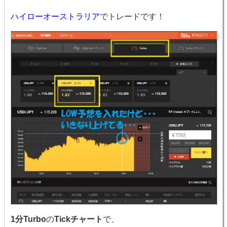
ハイローオーストラリア
でトレードです！
1分Turbo
の
Tickチャート
で、