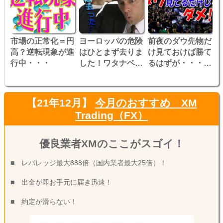
市場の正常化＝円
ヨーロッパの危険
前夜のダウ先物だ
高？逆転現象が進
はひとまず去りま
け見ておけば勝て
行中・・・
した！ワタナベの
るはずが・・・ま
コンテストは！？
さかの展開に！
【21年12月】
今月のおすすめ XM
Trading（FX）
優良業者XMのここがスゴイ！
■ レバレッジ最大888倍（国内業者最大25倍）！
■ 出金が即お手元に届き迅速！
■ 約定が滑らない！