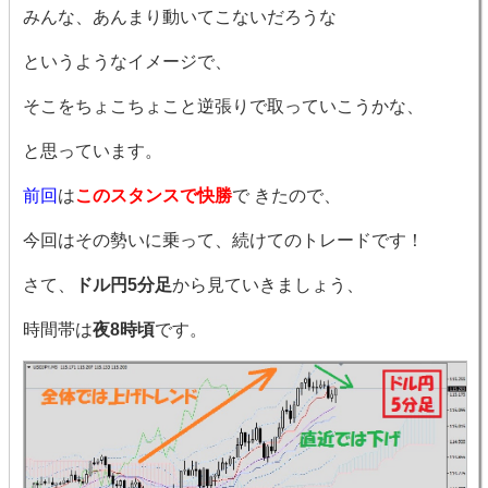
みんな、あんまり動いてこないだろうな
というようなイメージで、
そこをちょこちょこと逆張りで取っていこうかな、
と思っています。
前回
は
このスタンスで快勝
で きたので、
今回はその勢いに乗って、続けてのトレードです！
さて、
ドル円5分足
から見ていきましょう、
時間帯は
夜8時頃
です。