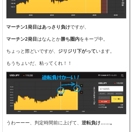
マーチン1発目はあっさり負け
ですが、
マーチン2発目
はなんとか
勝ち圏内
をキープ中。
ちょっと際どいですが、
ジリジリ下がって
います。
もうちょいだ、粘ってくれ！！
うわーーー、判定時間前に上げて、
逆転負け……。