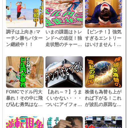
調子は上向き♪マ
いまの課題はトレ
【ピンチ！】強気
ーチン勝ちパター
ンドへの追従！独
すぎるエントリー
ン継続中！！
走状態のチャート
はいけません！逆
にどう対処する？
張りマーチンで危
機一髪！！
FOMCでドル円大
【あれ～？】うま
株価も為替も上が
暴れ！その中に飛
くいかない・・・
れば下がる！これ
び込む勇気はな
ついにアイフォレ
が波乱の原因なの
く・・・
ックスでスランプ
か？
か・・・？