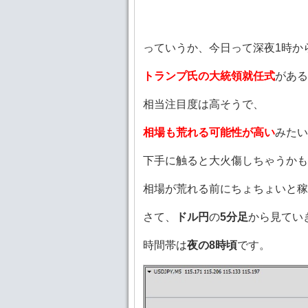
っていうか、今日って深夜1時か
トランプ氏の大統領就任式
がある
相当注目度は高そうで、
相場も荒れる可能性が高い
みたい
下手に触ると大火傷しちゃうか
相場が荒れる前にちょちょいと稼
さて、
ドル円
の
5分足
から見てい
時間帯は
夜の8時頃
です。