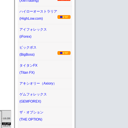
(XMTrading)
ハイローオーストラリア
(HighLow.com)
アイフォレックス
(iForex)
ビックボス
(BigBoss)
タイタンFX
(Titan FX)
アキシオリー（Axiory）
ゲムフォレックス
(GEMFOREX)
ザ・オプション
(THE OPTION)