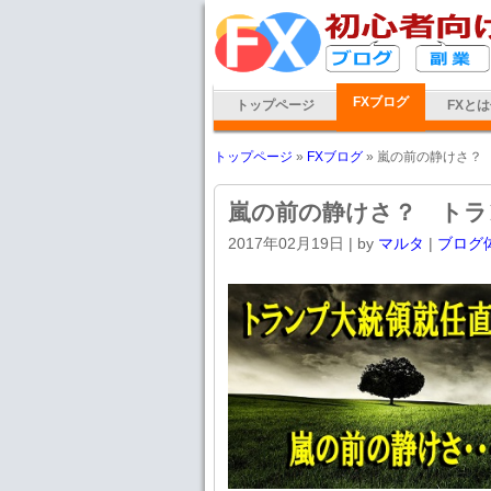
FXブログ
トップページ
FXと
トップページ
»
FXブログ
» 嵐の前の静けさ？
嵐の前の静けさ？ トラ
2017年02月19日
| by
マルタ
|
ブログ