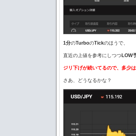
1分
の
Turbo
の
Tick
のほうで、
直近の上値を参考にしつつ
LOW
ジリ下げが続いてるので、多少は
さあ、どうなるかな？