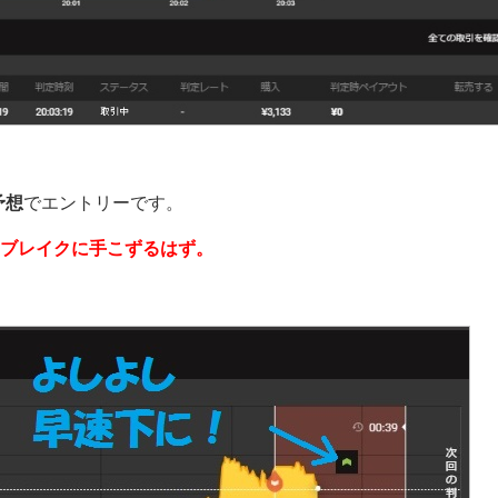
予想
でエントリーです。
ブレイクに手こずるはず。