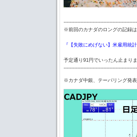
------------------------------------------------
※前回のカナダのロングの記録
『【失敗にめげない】米雇用統計
予定通り91円でいったん止まり
------------------------------------------------
※カナダ中銀、テーパリング発表