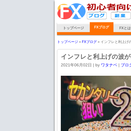
FXブログ
トップページ
FXと
トップページ
»
FXブログ
» インフレと利上げ
インフレと利上げの波が
2021年06月02日
| by
ワタナベ
|
ブロ