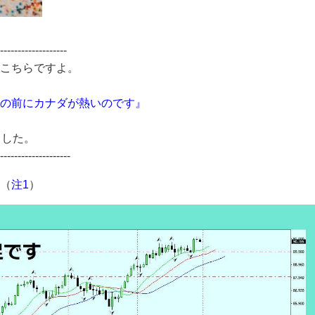
-------------------
はこちらですよ。
の前にカナダが熱いのです』
ました。
--------------------
（
注1
）