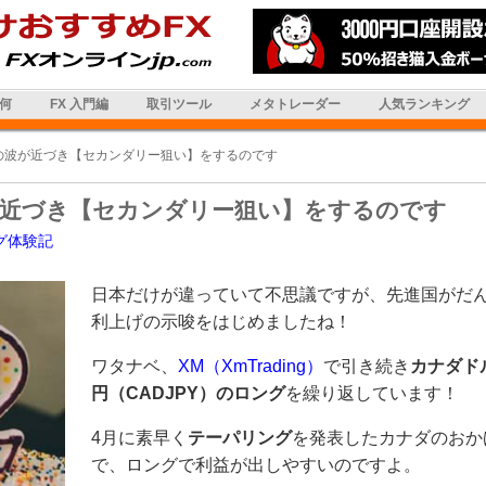
は何
FX 入門編
取引ツール
メタトレーダー
人気ランキング
の波が近づき【セカンダリー狙い】をするのです
近づき【セカンダリー狙い】をするのです
グ体験記
日本だけが違っていて不思議ですが、先進国がだ
利上げの示唆をはじめましたね！
ワタナベ、
XM（XmTrading）
で引き続き
カナダド
円（CADJPY）のロング
を繰り返しています！
4月に素早く
テーパリング
を発表したカナダのおか
で、ロングで利益が出しやすいのですよ。