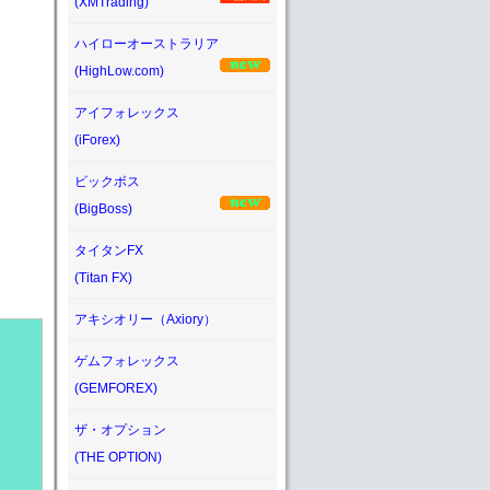
(XMTrading)
ハイローオーストラリア
(HighLow.com)
アイフォレックス
(iForex)
ビックボス
(BigBoss)
タイタンFX
(Titan FX)
アキシオリー（Axiory）
ゲムフォレックス
(GEMFOREX)
ザ・オプション
(THE OPTION)