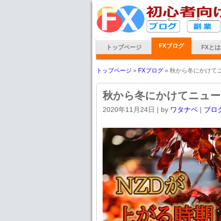
FXブログ
トップページ
FXと
トップページ
»
FXブログ
» 秋から冬にかけて
秋から冬にかけてニュ
2020年11月24日
| by
ワタナベ
|
ブロ