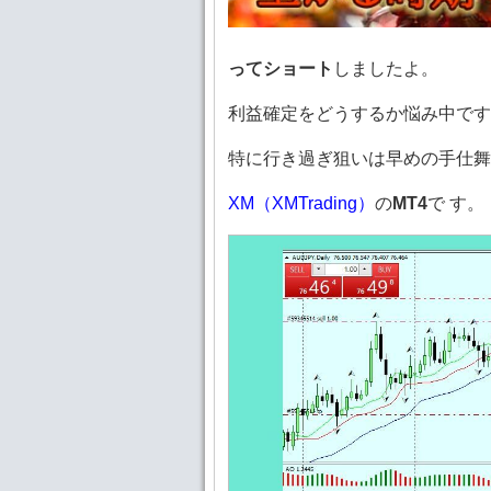
ってショート
しましたよ。
利益確定をどうするか悩み中です
特に行き過ぎ狙いは早めの手仕舞
XM（XMTrading）
の
MT4
で す。