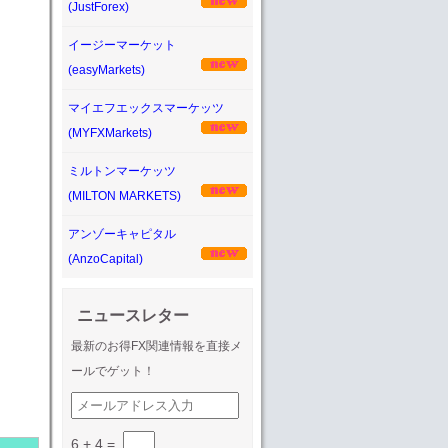
(JustForex)
イージーマーケット
(easyMarkets)
マイエフエックスマーケッツ
(MYFXMarkets)
ミルトンマーケッツ
(MILTON MARKETS)
アンゾーキャピタル
(AnzoCapital)
ニュースレター
最新のお得FX関連情報を直接メ
ールでゲット！
6 + 4
=