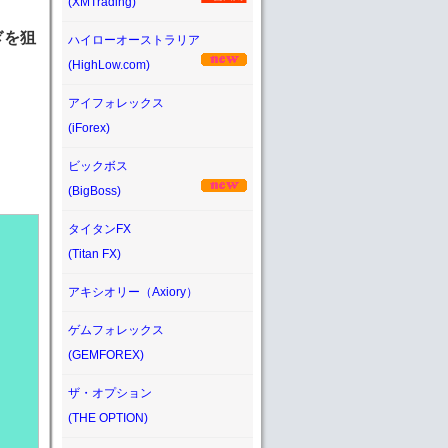
(XMTrading)
ぎを狙
ハイローオーストラリア
(HighLow.com)
アイフォレックス
(iForex)
ビックボス
(BigBoss)
タイタンFX
(Titan FX)
アキシオリー（Axiory）
ゲムフォレックス
(GEMFOREX)
ザ・オプション
(THE OPTION)