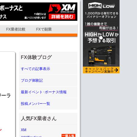
FX業者比較
FXで副業
FX体験ブログ
すべての記事表示
ブログ体験記
最新イベント･ボーナス情報
ジーラ
投稿メンバー一覧
人気FX業者さん
し
XM