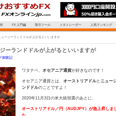
は何
FX 入門編
取引ツール
メタトレーダー
人気ランキング
ニュージーランドドルが上がるといいますが
ージーランドドルが上がるといいますが
グ体験記
ワタナベ、
オセアニア通貨
が好きなのです！
オセアニア通貨とは、
オーストリアドル
と
ニュー
ンドドル
のことですよ！
2020年11月3日の米大統領選のあとに、
オーストリアドル／円（AUDJPY）
が急上昇
しま
た。