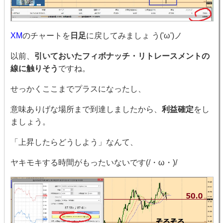
XM
のチャートを
日足
に戻してみましょ う('ω')ノ
以前、
引いておいたフィボナッチ・リトレースメントの
線に触りそう
ですね。
せっかくここまでプラスになったし、
意味ありげな場所まで到達しましたから、
利益確定
をし
ましょう。
「上昇したらどうしよう」なんて、
ヤキモキする時間がもったいないです(/・ω・)/