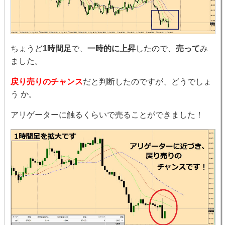
ちょうど
1時間足
で、
一時的に上昇
したので、
売って
み
ました。
戻り売りのチャンス
だと判断したのですが、どうでしょ
う か。
アリゲーターに触るくらいで売ることができました！