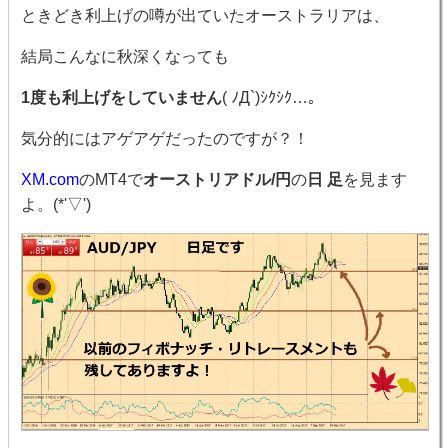
ときどき利上げの噂が出ていたオーストラリアは、
結局こんなに秋深くなっても
1度も利上げをしていません
( ﾉД`)ｼｸｼｸ…。
気分的にはアゲアゲだったのですが？！
XM.com
のMT4で
オーストリアドル/円
の
日 足
を見ます
よ。(*'▽')