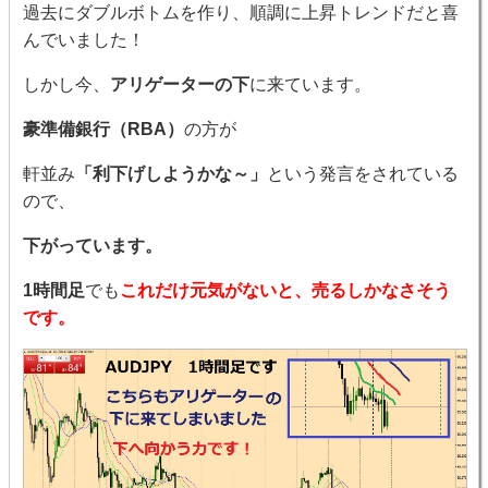
過去にダブルボトムを作り、順調に上昇トレンドだと喜
んでいました！
しかし今、
アリゲーターの下
に来ています。
豪準備銀行（RBA）
の方が
軒並み
「利下げしようかな～」
という発言をされている
ので、
下がっています。
1時間足
でも
これだけ元気がないと、売るしかなさそう
です。