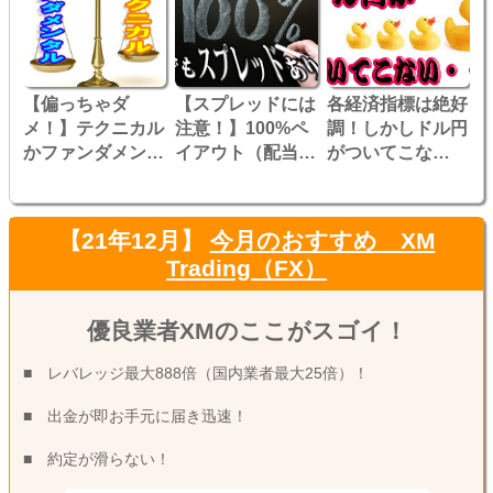
【偏っちゃダ
【スプレッドには
各経済指標は絶好
メ！】テクニカル
注意！】100%ペ
調！しかしドル円
かファンダメンタ
イアウト（配当）
がついてこな
ルか ここはどう
を試してみた！
い・・・
判断するべき？
【21年12月】
今月のおすすめ XM
Trading（FX）
優良業者XMのここがスゴイ！
■ レバレッジ最大888倍（国内業者最大25倍）！
■ 出金が即お手元に届き迅速！
■ 約定が滑らない！