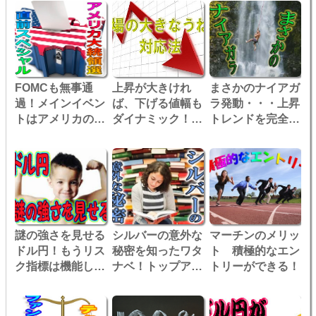
FOMCも無事通
上昇が大きけれ
まさかのナイアガ
過！メインイベン
ば、下げる値幅も
ラ発動・・・上昇
トはアメリカの大
ダイナミック！相
トレンドを完全に
統領選挙へ！
場の大きなうねり
打ち砕いたものと
に対応せよ！
は？
謎の強さを見せる
シルバーの意外な
マーチンのメリッ
ドル円！もうリス
秘密を知ったワタ
ト 積極的なエン
ク指標は機能しな
ナベ！トップアッ
トリーができる！
い？
プを使いました