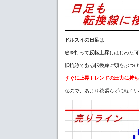
ドルスイの日足
は
底を打って
反転上昇
しはじめた可
抵抗線である転換線に頭をぶつけ
すぐに上昇トレンドの圧力に持ち
なので、あまり欲張らずに軽くい