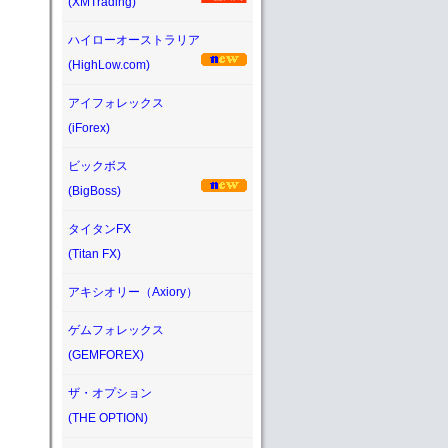
(XMTrading)
ハイローオーストラリア
(HighLow.com)
アイフォレックス
(iForex)
ビックボス
(BigBoss)
タイタンFX
(Titan FX)
アキシオリー（Axiory）
ゲムフォレックス
(GEMFOREX)
ザ・オプション
(THE OPTION)