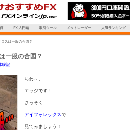
は何
FX 入門編
取引ツール
メタトレーダー
人気ランキング
クロスは一服の合図？
は一服の合図？
体験記
ちわ～、
エッジです！
さっそく
アイフォレックス
で
見てみましょう！