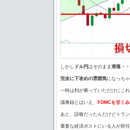
しかし
ドル円
はそのまま
滑落・・
完全に下攻めの雰囲気
になっちゃ
一時は利が乗っていただけにこれ
議事録とはいえ、
FOMCを甘く
あと、誤報だったんだけどトラン
重要な経済ポストにいる人が辞任