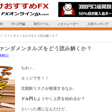
は何
FX 入門編
取引ツール
メタトレーダー
人気ランキング
い！ファンダメンタルズをどう読み解くか？
ァンダメンタルズをどう読み解くか？
体験記
ちわ～、
エッジです！！
北朝鮮リスクが後退するなか、
ドル円
もようやく上昇を始めるか？
といった感じなんだけど、