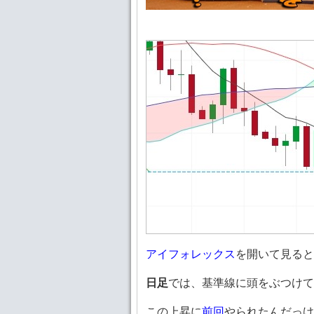
アイフォレックス
を開いて見ると
日足
では、基準線に頭をぶつけて
この上昇に
前回
やられたんだっけ