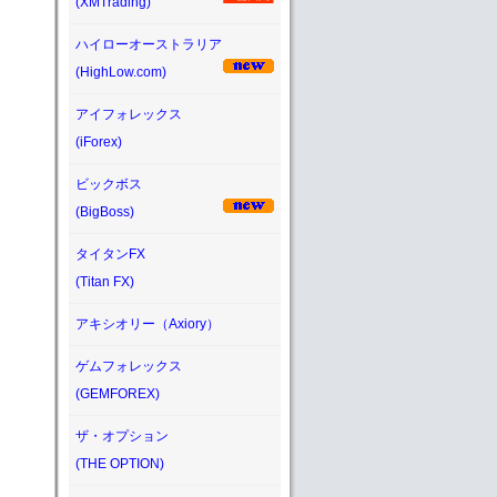
(XMTrading)
ハイローオーストラリア
(HighLow.com)
アイフォレックス
(iForex)
ビックボス
(BigBoss)
タイタンFX
(Titan FX)
アキシオリー（Axiory）
ゲムフォレックス
(GEMFOREX)
ザ・オプション
(THE OPTION)