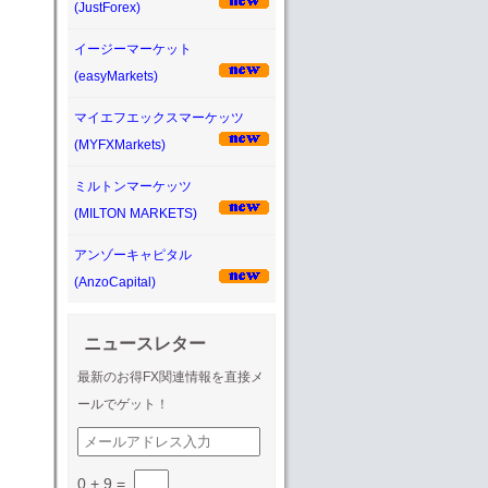
(JustForex)
イージーマーケット
(easyMarkets)
マイエフエックスマーケッツ
(MYFXMarkets)
ミルトンマーケッツ
(MILTON MARKETS)
アンゾーキャピタル
(AnzoCapital)
ニュースレター
最新のお得FX関連情報を直接メ
ールでゲット！
0 + 9
=