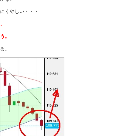
にくやしい・・・
、
う。
る。