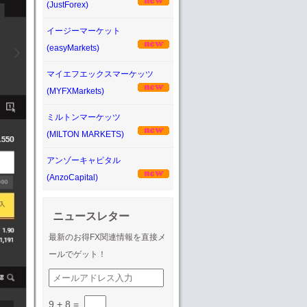
(JustForex)
イージーマーケット
(easyMarkets)
マイエフエックスマーケッツ
(MYFXMarkets)
ミルトンマーケッツ
(MILTON MARKETS)
アンゾーキャピタル
(AnzoCapital)
ニュースレター
最新のお得FX関連情報を直接メ
ールでゲット！
9 + 8
=