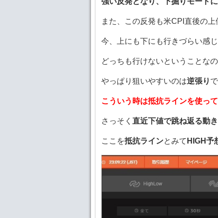
強い反発となり、下掘りモード
また、この反発も米CPI直後の
今、上にも下にも行きづらい感じ
どっちも行けないということなの
やっぱり狙いやすいのは
逆張り
で
こういう時は抵抗ラインを使って
さっそく
直近下値で跳ね返る動き
ここを
抵抗ライン
とみて
HIGH予