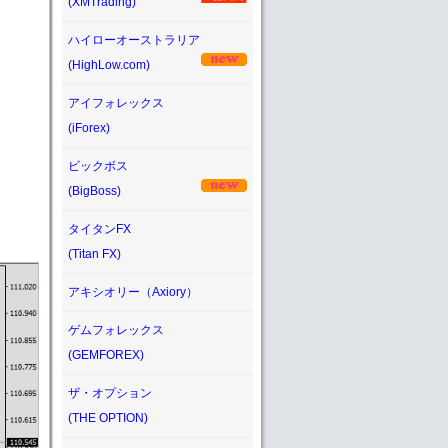
(XMTrading)
ハイローオーストラリア
(HighLow.com)
アイフォレックス
(iForex)
ビックボス
(BigBoss)
タイタンFX
(Titan FX)
アキシオリー（Axiory）
ゲムフォレックス
(GEMFOREX)
ザ・オプション
(THE OPTION)