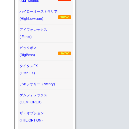
(XMTrading)
ハイローオーストラリア
(HighLow.com)
アイフォレックス
(iForex)
ビックボス
(BigBoss)
タイタンFX
(Titan FX)
アキシオリー（Axiory）
ゲムフォレックス
(GEMFOREX)
ザ・オプション
(THE OPTION)