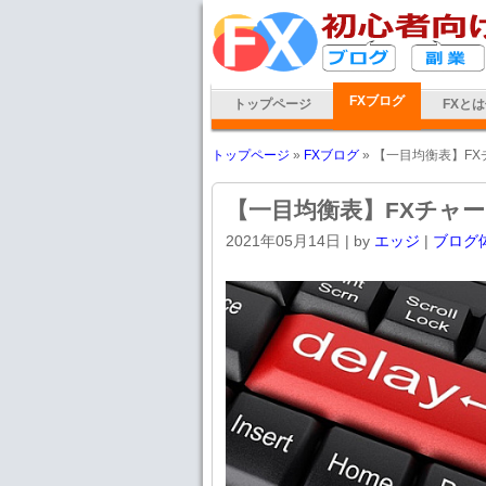
FXブログ
トップページ
FXと
トップページ
»
FXブログ
» 【一目均衡表】F
【一目均衡表】FXチャ
2021年05月14日
| by
エッジ
|
ブログ