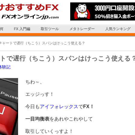
は何
FX 入門編
取引ツール
メタトレーダー
人気ランキング
Xチャートで遅行（ちこう）スパンはけっこう使える？
ートで遅行（ちこう）スパンはけっこう使える
体験記
ちわ～、
エッジっす！
今日も
アイフォレックス
で
FX！
一目均衡表
をあれやこれやして
取引していくっすよ！