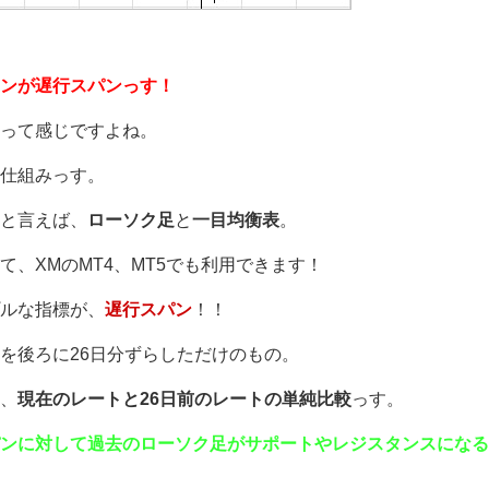
ンが遅行スパンっす！
って感じですよね。
仕組みっす。
と言えば、
ローソク足
と
一目均衡表
。
、XMのMT4、MT5でも利用できます！
ルな指標が、
遅行スパン
！！
を後ろに26日分ずらしただけのもの。
、
現在のレートと26日前のレートの単純比較
っす。
ンに対して過去のローソク足がサポートやレジスタンスになる