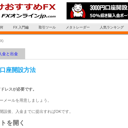
は何
FX 入門編
取引ツール
メタトレーダー
人気ランキング
X)
入金と出金
FXの口座開設方法
アドレスが必要です。
ーメールを用意しましょう。
開設後、入金までに提出すればOKです。
イトを開く