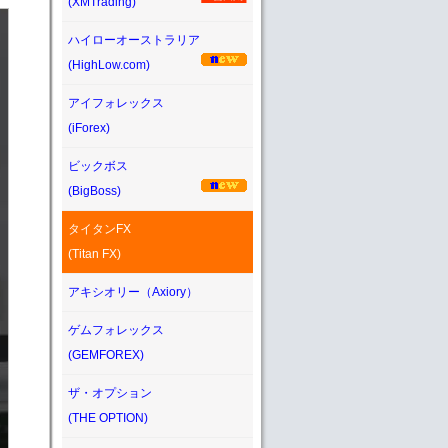
(XMTrading)
ハイローオーストラリア
(HighLow.com)
アイフォレックス
(iForex)
ビックボス
(BigBoss)
タイタンFX
(Titan FX)
アキシオリー（Axiory）
ゲムフォレックス
(GEMFOREX)
ザ・オプション
(THE OPTION)